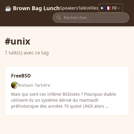
☕ Brown Bag Lunch
Speakers
Talks
Villes
🇫🇷 FR
#unix
1 talk(s) avec ce tag
FreeBSD
Romain Tartière
Mais qui sont ces infâme BSDistes ? Pourquoi diable
utilisent-ils un système dérivé du mamouth
préhistorique des années 70 qu’est UNIX alors …