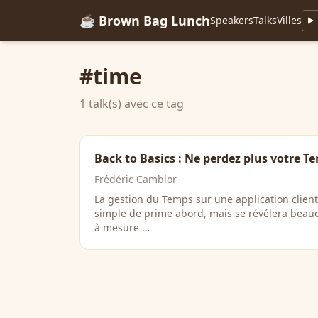
☕ Brown Bag Lunch
Speakers
Talks
Villes
#time
1 talk(s) avec ce tag
Back to Basics : Ne perdez plus votre T
Frédéric Camblor
La gestion du Temps sur une application clien
simple de prime abord, mais se révélera beau
à mesure …