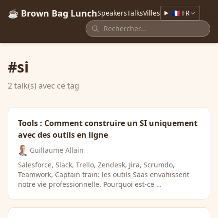
☕ Brown Bag Lunch
Speakers
Talks
Villes
🇫🇷 FR
#si
2 talk(s) avec ce tag
Tools : Comment construire un SI uniquement
avec des outils en ligne
Guillaume Allain
Salesforce, Slack, Trello, Zendesk, Jira, Scrumdo,
Teamwork, Captain train: les outils Saas envahissent
notre vie professionnelle. Pourquoi est-ce …