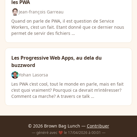
les PWA
Jean-françois Garreau
Quand on parle de PWA, il est question de Service
Workers, c’est un fait. Etant donné que ce dernier nous
permet de servir des fichiers …
Les Progressive Web Apps, au dela du
buzzword
Yohan Lasorsa
Les PWA c’est cool, tout le monde en parle, mais en fait
c’est quoi vraiment? Pourquoi ca devrait m’intéresser?
Comment ca marche? A travers ce talk …
© 2026 Brown Bag Lunch —
Contribuer
— généré avec ❤️ le 17/04/2026 à 00:01 —