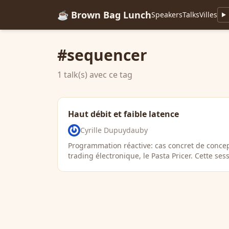
☕ Brown Bag Lunch
Speakers
Talks
Villes
#sequencer
1 talk(s) avec ce tag
Haut débit et faible latence
Cyrille Dupuydauby
Programmation réactive: cas concret de conce
trading électronique, le Pasta Pricer. Cette se