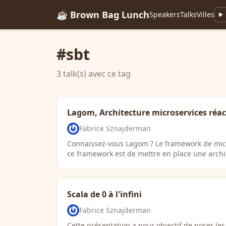
☕ Brown Bag Lunch
Speakers
Talks
Villes
#sbt
3 talk(s) avec ce tag
Lagom, Architecture microservices réac
Fabrice Sznajderman
Connaissez-vous Lagom ? Le framework de micros
ce framework est de mettre en place une archi
Scala de 0 à l'infini
Fabrice Sznajderman
Cette présentation a pour objectif de poser le