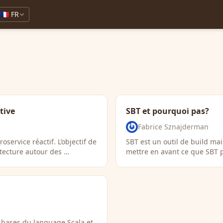
🇫🇷 FR
tive
SBT et pourquoi pas?
Fabrice Sznajderman
ervice réactif. L’objectif de
SBT est un outil de build mai
tecture autour des …
mettre en avant ce que SBT 
s bases du language Scala et