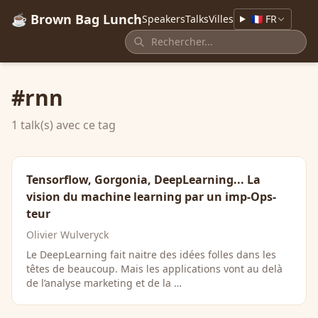
☕ Brown Bag Lunch
Speakers
Talks
Villes
🇫🇷 FR
#rnn
1 talk(s) avec ce tag
Tensorflow, Gorgonia, DeepLearning... La
vision du machine learning par un imp-Ops-
teur
Olivier Wulveryck
Le DeepLearning fait naitre des idées folles dans les
têtes de beaucoup. Mais les applications vont au delà
de l’analyse marketing et de la …