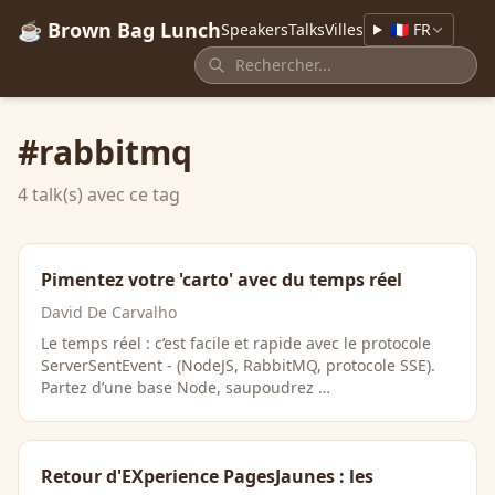
☕ Brown Bag Lunch
Speakers
Talks
Villes
🇫🇷 FR
#rabbitmq
4 talk(s) avec ce tag
Pimentez votre 'carto' avec du temps réel
David De Carvalho
Le temps réel : c’est facile et rapide avec le protocole
ServerSentEvent - (NodeJS, RabbitMQ, protocole SSE).
Partez d’une base Node, saupoudrez …
Retour d'EXperience PagesJaunes : les