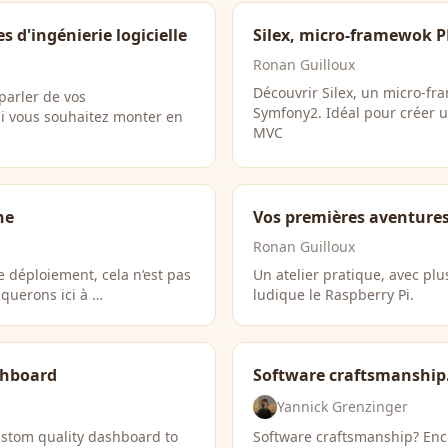
d'ingénierie logicielle
Silex, micro-framewok 
Ronan Guilloux
Découvrir Silex, un micro-f
parler de vos
Symfony2. Idéal pour créer u
 Si vous souhaitez monter en
MVC
ne
Vos premières aventures
Ronan Guilloux
 déploiement, cela n’est pas
Un atelier pratique, avec pl
iquerons ici à …
ludique le Raspberry Pi.
shboard
Software craftsmanship
Yannick Grenzinger
ustom quality dashboard to
Software craftsmanship? En