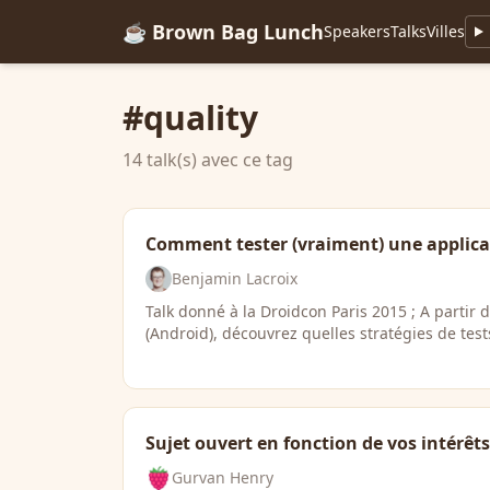
☕ Brown Bag Lunch
Speakers
Talks
Villes
#quality
14 talk(s) avec ce tag
Comment tester (vraiment) une applica
Benjamin Lacroix
Talk donné à la Droidcon Paris 2015 ; A partir 
(Android), découvrez quelles stratégies de tes
Sujet ouvert en fonction de vos intérêts
Gurvan Henry