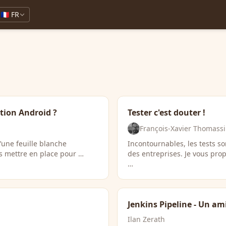
🇫🇷 FR
tion Android ?
Tester c'est douter !
François-Xavier Thomass
d’une feuille blanche
Incontournables, les tests s
ts mettre en place pour …
des entreprises. Je vous prop
…
Jenkins Pipeline - Un ami
Ilan Zerath