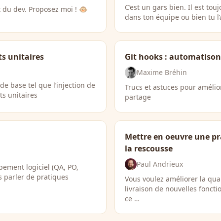
C’est un gars bien. Il est touj
 du dev. Proposez moi ! 🐵
dans ton équipe ou bien tu l’
ts unitaires
Git hooks : automatisons
Maxime Bréhin
e base tel que l’injection de
Trucs et astuces pour amélior
ts unitaires
partage
Mettre en oeuvre une pr
la rescousse
Paul Andrieux
pement logiciel (QA, PO,
us parler de pratiques
Vous voulez améliorer la qual
livraison de nouvelles foncti
ce …