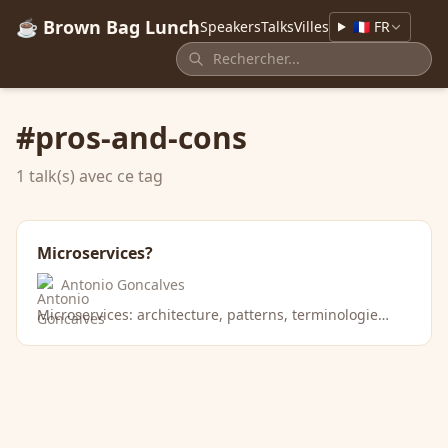
☕ Brown Bag Lunch
Speakers
Talks
Villes
🇫🇷 FR
#pros-and-cons
1 talk(s) avec ce tag
Microservices?
Antonio Goncalves
Microservices: architecture, patterns, terminologie…