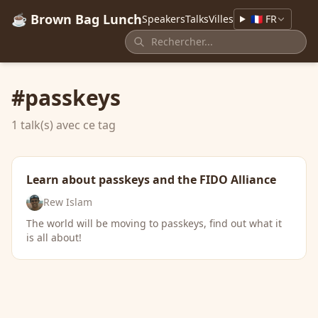
☕ Brown Bag Lunch
Speakers
Talks
Villes
🇫🇷 FR
#passkeys
1 talk(s) avec ce tag
Learn about passkeys and the FIDO Alliance
Rew Islam
The world will be moving to passkeys, find out what it
is all about!