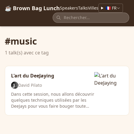
☕ Brown Bag Lunch
Speakers
Talks
Villes
🇫🇷 FR
#music
1 talk(s) avec ce tag
L'art du DeeJaying
David Pilato
Dans cette session, nous allons découvrir
quelques techniques utilisées par les
DeeJays pour vous faire bouger toute
une soirée : L’ajustement …