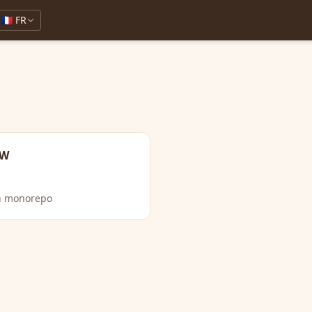
🇫🇷 FR
TW
n monorepo