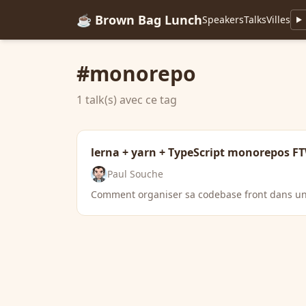
☕ Brown Bag Lunch
Speakers
Talks
Villes
#monorepo
1 talk(s) avec ce tag
lerna + yarn + TypeScript monorepos F
Paul Souche
Comment organiser sa codebase front dans u