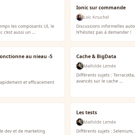
!
Ionic sur commande
Loïc Knuchel
temps les composants UI, le
Discussions informelles auto
c c’est aussi un …
N’hésitez pas à demander !
fonctionne au nieau -5
Cache & BigData
Mathilde Lemée
Différents sujets : Terracotta
avancés sur le cache …
rapidement et efficacement
Les tests
Mathilde Lemée
de dev et de marketing
Différents sujets : Selenium