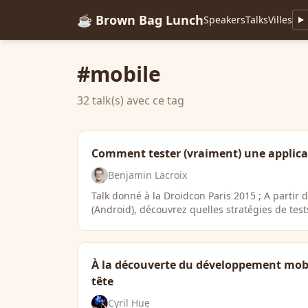
☕ Brown Bag Lunch
Speakers
Talks
Villes
#mobile
32 talk(s) avec ce tag
Comment tester (vraiment) une applica
Benjamin Lacroix
Talk donné à la Droidcon Paris 2015 ; A partir 
(Android), découvrez quelles stratégies de tes
À la découverte du développement mobi
tête
Cyril Hue