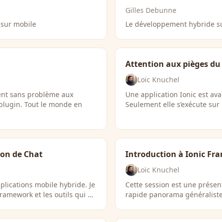
Gilles Debunne
n sur mobile
Le développement hybride sur
Attention aux pièges du
Loïc Knuchel
dent sans problème aux
Une application Ionic est ava
 plugin. Tout le monde en
Seulement elle s’exécute sur
ion de Chat
Introduction à Ionic F
Loïc Knuchel
lications mobile hybride. Je
Cette session est une présen
ramework et les outils qui …
rapide panorama généraliste