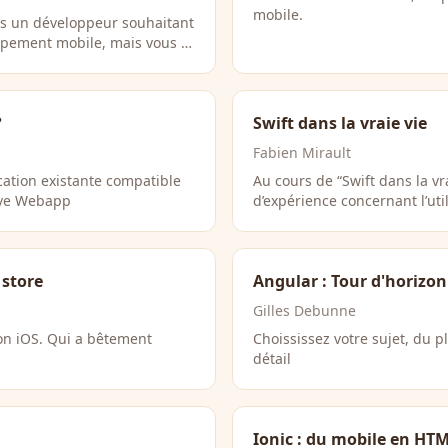
mobile.
es un développeur souhaitant
loppement mobile, mais vous …
?
Swift dans la vraie vie
Fabien Mirault
cation existante compatible
Au cours de “Swift dans la vr
sive Webapp
d’expérience concernant l’ut
 store
Angular : Tour d'horizo
Gilles Debunne
on iOS. Qui a bêtement
Choississez votre sujet, du p
détail
Ionic : du mobile en HTM