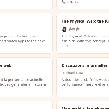
Byteman …
The Physical Web: the fu
Qian Jin
ssaging and other new
The Physical Web uses beaco
mart watch apps to the next
can pick. With this concept,
and …
te web
Discussions informelles
Raphaël Luta
ant la performance actuelle
Autour des problèmes web: ar
atiques générales à mettre en
performance, mesure et ana
Mon mobile, le web et m