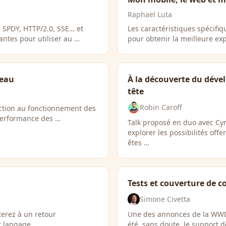
Raphaël Luta
 SPDY, HTTP/2.0, SSE… et
Les caractéristiques spécif
tantes pour utiliser au …
pour obtenir la meilleure exp
seau
À la découverte du déve
tête
Robin Caroff
uction au fonctionnement des
 performance des …
Talk proposé en duo avec Cy
explorer les possibilités of
êtes …
Tests et couverture de c
Simone Civetta
terez à un retour
Une des annonces de la WWDC
er langage …
été, sans doute, le support 