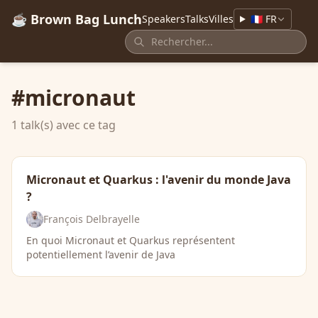
☕ Brown Bag Lunch
Speakers
Talks
Villes
🇫🇷 FR
#micronaut
1 talk(s) avec ce tag
Micronaut et Quarkus : l'avenir du monde Java
?
François Delbrayelle
En quoi Micronaut et Quarkus représentent
potentiellement l’avenir de Java