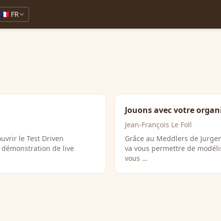
🇫🇷 FR
Jouons avec votre organ
Jean-François Le Foll
vrir le Test Driven
Grâce au Meddlers de Jurge
 démonstration de live
va vous permettre de modélis
vous …