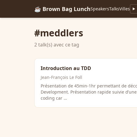
☕ Brown Bag Lunch
Speakers
Talks
Villes
#meddlers
2 talk(s) avec ce tag
Introduction au TDD
Jean-François Le Foll
Présentation de 45min-1hr permettant de décou
Development. Présentation rapide suivie d’une
coding car …