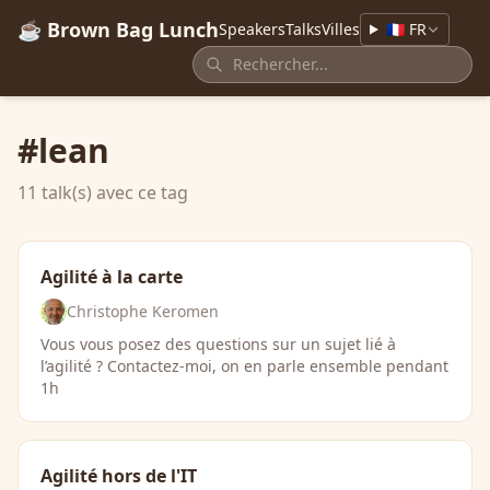
☕ Brown Bag Lunch
Speakers
Talks
Villes
🇫🇷 FR
#lean
11 talk(s) avec ce tag
Agilité à la carte
Christophe Keromen
Vous vous posez des questions sur un sujet lié à
l’agilité ? Contactez-moi, on en parle ensemble pendant
1h
Agilité hors de l'IT