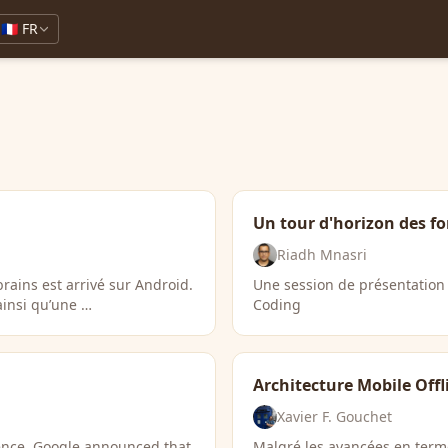
🇫🇷 FR
Un tour d'horizon des fo
Riadh Mnasri
rains est arrivé sur Android.
Une session de présentation d
ainsi qu’une …
Coding
Architecture Mobile Offl
Xavier F. Gouchet
ence, Google announced that
Malgré les avancées en ter