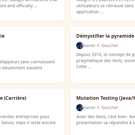
id and officially …
utilisateurs se retrouve san
application …
ie
Démystifier la pyramide 
Xavier F. Gouchet
Depuis 2010, le concept de 
pragmatique des tests, visio
eloppeurs Java connaissent
Cette …
on deviennent souvent
e (Carrière)
Mutation Testing (Java/
Xavier F. Gouchet
 grandes entreprises pour
Avoir des tests, c’est bien. Av
Senior, mais il reste encore
presentation va répondre à 