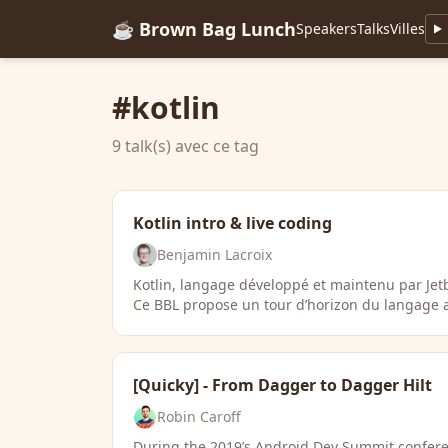
☕ Brown Bag Lunch
Speakers
Talks
Villes
#kotlin
9 talk(s) avec ce tag
Kotlin intro & live coding
Benjamin Lacroix
Kotlin, langage développé et maintenu par Jetb
Ce BBL propose un tour d’horizon du langage 
[Quicky] - From Dagger to Dagger Hilt
Robin Caroff
During the 2019’s Android Dev Summit confer