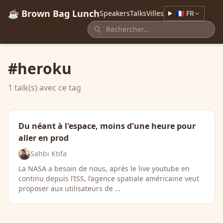
☕ Brown Bag Lunch
Speakers
Talks
Villes
🇫🇷 FR
#heroku
1 talk(s) avec ce tag
Du néant à l'espace, moins d'une heure pour
aller en prod
Sahbi Ktifa
La NASA a besoin de nous, après le live youtube en
continu depuis l’ISS, l’agence spatiale américaine veut
proposer aux utilisateurs de …