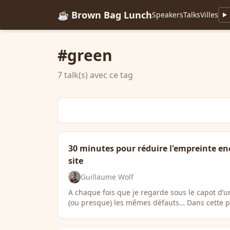
☕ Brown Bag Lunch
Speakers
Talks
Villes
#green
7 talk(s) avec ce tag
30 minutes pour réduire l'empreinte e
site
Guillaume Wolf
A chaque fois que je regarde sous le capot d’u
(ou presque) les mêmes défauts… Dans cette pr