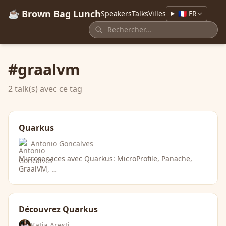
☕ Brown Bag Lunch
Speakers
Talks
Villes
🇫🇷 FR
#graalvm
2 talk(s) avec ce tag
Quarkus
Antonio Goncalves
Microservices avec Quarkus: MicroProfile, Panache,
GraalVM, …
Découvrez Quarkus
Katia Aresti