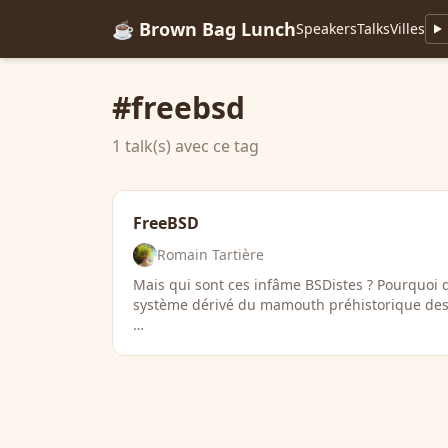
☕ Brown Bag Lunch
Speakers
Talks
Villes
#freebsd
1 talk(s) avec ce tag
FreeBSD
Romain Tartière
Mais qui sont ces infâme BSDistes ? Pourquoi di
système dérivé du mamouth préhistorique des 
…