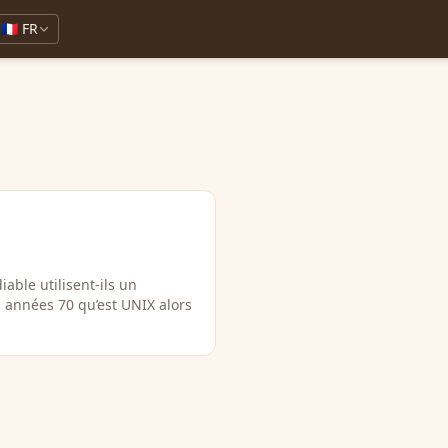
🇫🇷 FR
able utilisent-ils un
années 70 qu’est UNIX alors