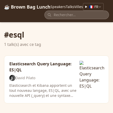
☕ Brown Bag Lunch
Speakers
Talks
Villes
🇫🇷 FR
#esql
1 talk(s) avec ce tag
Elasticsearch Query Language:
ES|QL
David Pilato
Elasticsearch et Kibana apportent un
tout nouveau langage, ES|QL, avec une
nouvelle API (_query) et une syntaxe
simplifiée. Cela vous permet …