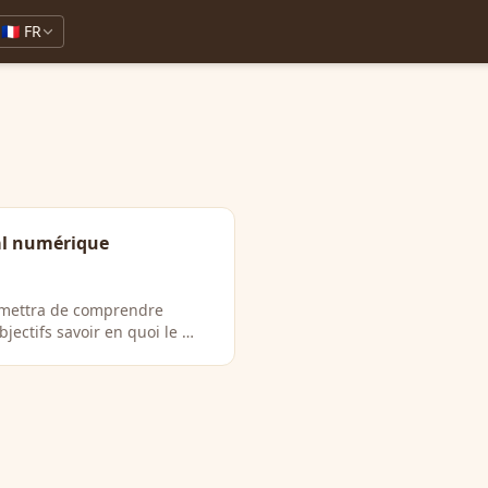
🇫🇷 FR
al numérique
ermettra de comprendre
ectifs savoir en quoi le …