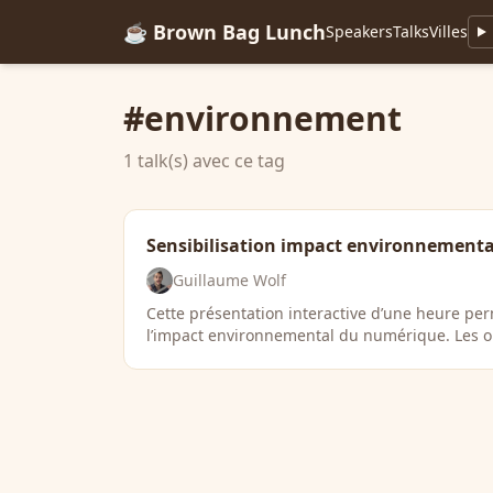
☕ Brown Bag Lunch
Speakers
Talks
Villes
#environnement
1 talk(s) avec ce tag
Sensibilisation impact environnement
Guillaume Wolf
Cette présentation interactive d’une heure p
l’impact environnemental du numérique. Les obj