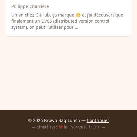
Philippe Charrière
Un an chez GitHub, ça marque 😉 et j’ai découvert que
finalement un DVCS (distributed version control
system), on peut l’utiliser pour …
© 2026 Brown Bag Lunch —
Contribuer
— généré avec ❤️ le 17/04/2026 à 00:01 —