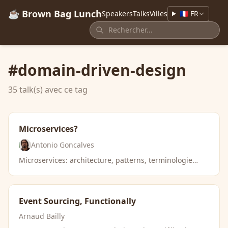
☕ Brown Bag Lunch
Speakers
Talks
Villes
🇫🇷 FR
#domain-driven-design
35 talk(s) avec ce tag
Microservices?
Antonio Goncalves
Microservices: architecture, patterns, terminologie…
Event Sourcing, Functionally
Arnaud Bailly