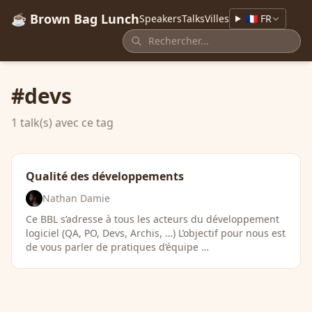
☕ Brown Bag Lunch
Speakers
Talks
Villes
🇫🇷 FR
#devs
1 talk(s) avec ce tag
Qualité des développements
Nathan Damie
Ce BBL s’adresse à tous les acteurs du développement
logiciel (QA, PO, Devs, Archis, …​) L’objectif pour nous est
de vous parler de pratiques d’équipe …