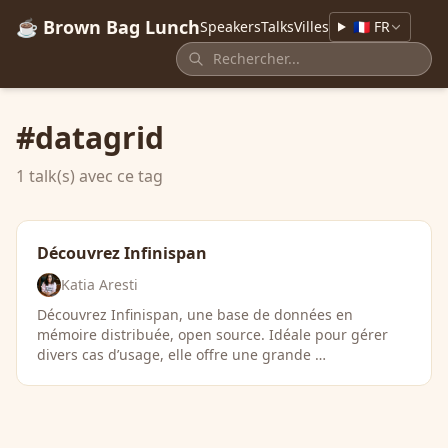
☕ Brown Bag Lunch
Speakers
Talks
Villes
🇫🇷 FR
#datagrid
1 talk(s) avec ce tag
Découvrez Infinispan
Katia Aresti
Découvrez Infinispan, une base de données en
mémoire distribuée, open source. Idéale pour gérer
divers cas d’usage, elle offre une grande …