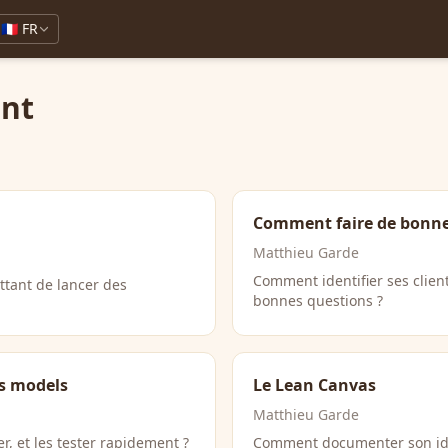
🇫🇷 FR
nt
Comment faire de bonnes
Matthieu Garde
Comment identifier ses client
tant de lancer des
bonnes questions ?
ss models
Le Lean Canvas
Matthieu Garde
r, et les tester rapidement ?
Comment documenter son idé