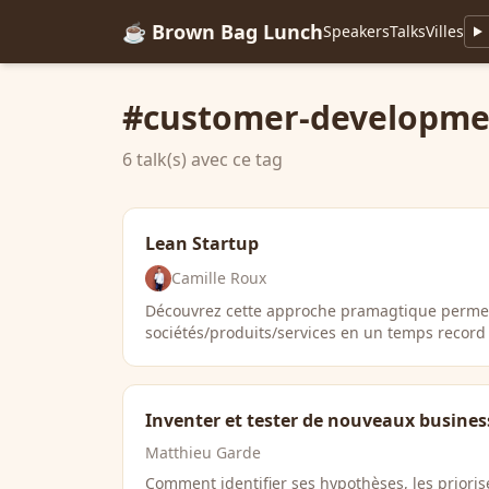
☕ Brown Bag Lunch
Speakers
Talks
Villes
#customer-developme
6 talk(s) avec ce tag
Lean Startup
Camille Roux
Découvrez cette approche pramagtique permet
sociétés/produits/services en un temps record
Inventer et tester de nouveaux busine
Matthieu Garde
Comment identifier ses hypothèses, les priorise