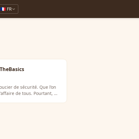
🇫🇷 FR
oTheBasics
ucier de sécurité. Que l’on
’affaire de tous. Pourtant, …