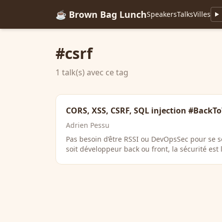
☕ Brown Bag Lunch
Speakers
Talks
Villes
#csrf
1 talk(s) avec ce tag
CORS, XSS, CSRF, SQL injection #BackT
Adrien Pessu
Pas besoin d’être RSSI ou DevOpsSec pour se so
soit développeur back ou front, la sécurité est l