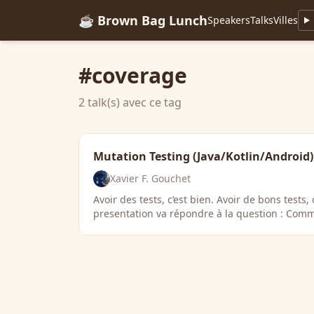
☕ Brown Bag Lunch
Speakers
Talks
Villes
#coverage
2 talk(s) avec ce tag
Mutation Testing (Java/Kotlin/Android)
Xavier F. Gouchet
Avoir des tests, c’est bien. Avoir de bons tests, 
presentation va répondre à la question : Comm