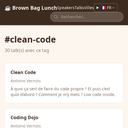
☕ Brown Bag Lunch
Speakers
Talks
Villes
🇫🇷 FR
#clean-code
30 talk(s) avec ce tag
Clean Code
Antoine Vernois
À quoi ça sert de faire du code propre ? Et puis c’est
quoi d’abord ? Comment je m’y mets ? Live code inside.
Coding Dojo
Antoine Vernois