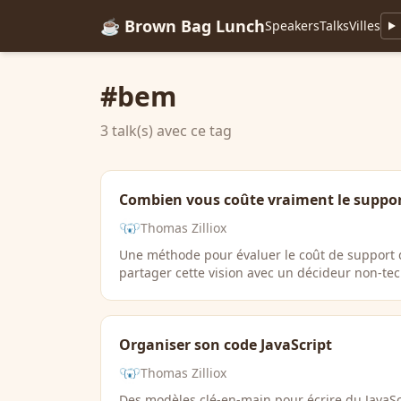
☕ Brown Bag Lunch
Speakers
Talks
Villes
#bem
3 talk(s) avec ce tag
Combien vous coûte vraiment le suppor
Thomas Zilliox
Une méthode pour évaluer le coût de support d
partager cette vision avec un décideur non-te
Organiser son code JavaScript
Thomas Zilliox
Des modèles clé-en-main pour écrire du JavaSc