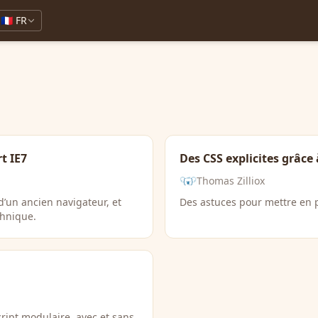
🇫🇷 FR
t IE7
Des CSS explicites grâce
Thomas Zilliox
’un ancien navigateur, et
Des astuces pour mettre en p
chnique.
ript modulaire, avec et sans