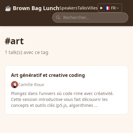
☕ Brown Bag Lunch
Speakers
Talks
Villes
🇫🇷 FR
#art
1 talk(s) avec ce tag
Art génératif et creative coding
Camille Roux
Plongez dans l’univers où code rime avec créativité.
Cette session introductive vous fait découvrir les
concepts et outils clés (p5.js, algorithmes …