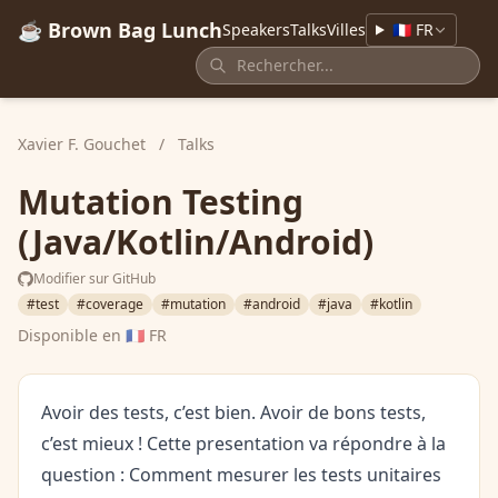
☕ Brown Bag Lunch
Speakers
Talks
Villes
🇫🇷 FR
Xavier F. Gouchet
/
Talks
Mutation Testing
(Java/Kotlin/Android)
Modifier sur GitHub
#test
#coverage
#mutation
#android
#java
#kotlin
Disponible en
🇫🇷 FR
Avoir des tests, c’est bien. Avoir de bons tests,
c’est mieux ! Cette presentation va répondre à la
question : Comment mesurer les tests unitaires