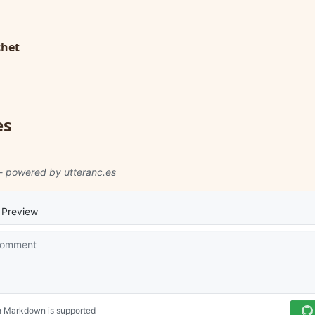
chet
es