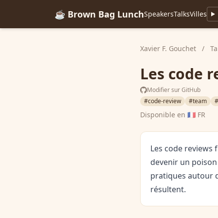
☕ Brown Bag Lunch
Speakers
Talks
Villes
Xavier F. Gouchet
/
Ta
Les code r
Modifier sur GitHub
#code-review
#team
#
Disponible en
🇫🇷 FR
Les code reviews f
devenir un poison
pratiques autour d
résultent.