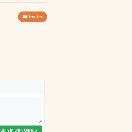
✉️ Inviter