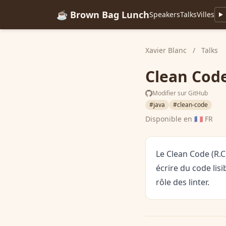
☕ Brown Bag Lunch
Speakers
Talks
Villes
Xavier Blanc
/
Talks
Clean Cod
Modifier sur GitHub
#java
#clean-code
Disponible en
🇫🇷 FR
Le Clean Code (R.C
écrire du code lis
rôle des linter.