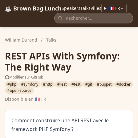
☕ Brown Bag Lunch
Speakers
Talks
Villes
🇫🇷 FR
William Durand
/
Talks
REST APIs With Symfony:
The Right Way
Modifier sur GitHub
#php
#symfony
#http
#rest
#test
#git
#puppet
#docker
#open-source
Disponible en
🇫🇷 FR
Comment construire une API REST avec le
framework PHP Symfony ?