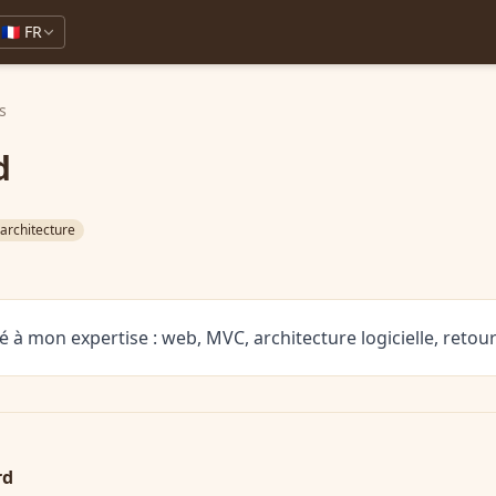
🇫🇷 FR
s
d
architecture
lié à mon expertise : web, MVC, architecture logicielle, reto
rd