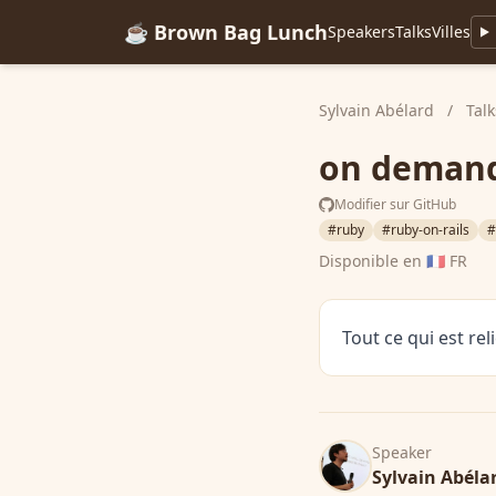
☕ Brown Bag Lunch
Speakers
Talks
Villes
Sylvain Abélard
/
Talk
on deman
Modifier sur GitHub
#ruby
#ruby-on-rails
#
Disponible en
🇫🇷 FR
Tout ce qui est re
Speaker
Sylvain Abéla