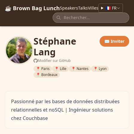
☕ Brown Bag Lunch
Speakers
Talks
Villes
🇫🇷 FR
Stéphane
✉️ Inviter
Lang
Modifier sur GitHub
📍 Paris
📍 Lille
📍 Nantes
📍 Lyon
📍 Bordeaux
Passionné par les bases de données distribuées
relationnelles et noSQL | Ingénieur solutions
chez Couchbase