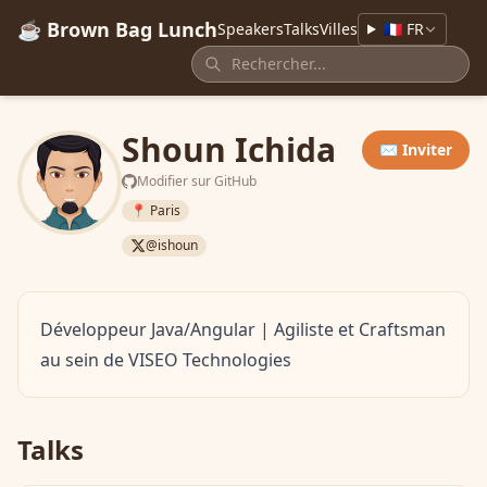
☕ Brown Bag Lunch
Speakers
Talks
Villes
🇫🇷 FR
Shoun Ichida
✉️ Inviter
Modifier sur GitHub
📍 Paris
@ishoun
Développeur Java/Angular | Agiliste et Craftsman
au sein de VISEO Technologies
Talks