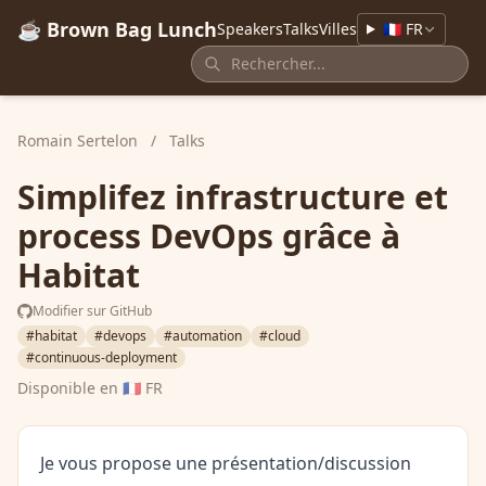
☕ Brown Bag Lunch
Speakers
Talks
Villes
🇫🇷 FR
Romain Sertelon
/
Talks
Simplifez infrastructure et
process DevOps grâce à
Habitat
Modifier sur GitHub
#habitat
#devops
#automation
#cloud
#continuous-deployment
Disponible en
🇫🇷 FR
Je vous propose une présentation/discussion