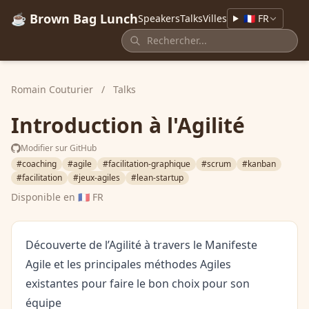
☕ Brown Bag Lunch
Speakers
Talks
Villes
🇫🇷 FR
Romain Couturier
/
Talks
Introduction à l'Agilité
Modifier sur GitHub
#coaching
#agile
#facilitation-graphique
#scrum
#kanban
#facilitation
#jeux-agiles
#lean-startup
Disponible en
🇫🇷 FR
Découverte de l’Agilité à travers le Manifeste
Agile et les principales méthodes Agiles
existantes pour faire le bon choix pour son
équipe