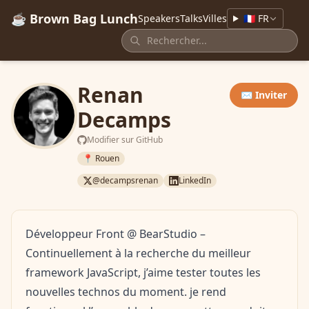
☕ Brown Bag Lunch
Speakers
Talks
Villes
🇫🇷 FR
Renan
✉️ Inviter
Decamps
Modifier sur GitHub
📍 Rouen
@decampsrenan
LinkedIn
Développeur Front @ BearStudio –
Continuellement à la recherche du meilleur
framework JavaScript, j’aime tester toutes les
nouvelles technos du moment. je rend