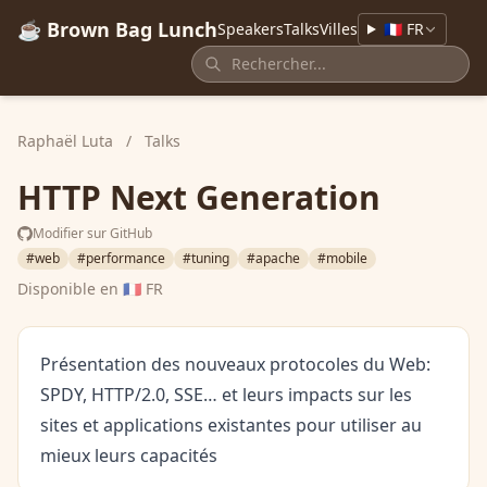
☕ Brown Bag Lunch
Speakers
Talks
Villes
🇫🇷 FR
Raphaël Luta
/
Talks
HTTP Next Generation
Modifier sur GitHub
#web
#performance
#tuning
#apache
#mobile
Disponible en
🇫🇷 FR
Présentation des nouveaux protocoles du Web:
SPDY, HTTP/2.0, SSE… et leurs impacts sur les
sites et applications existantes pour utiliser au
mieux leurs capacités