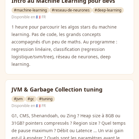
Intro au Machine Learning pour devs
#machine-learning
#reseau-de-neurones
#deep-learning
Disponible en
🇫🇷 FR
1 heure pour parcourir les algos stars du machine
learning. Pas de code, les grands concepts
accompagnés d’un peu de maths. Au programme :
regression linéaire, classification (regression
logistique/svm/tree), réseau de neurones, deep
learning.
JVM & Garbage Collection tuning
#jvm
#gc
#tuning
Disponible en
🇫🇷 FR
G1, CMS, Shenandoah, ou Zing ? Heap size à 8GB ou
31GB? pointers compressés ? Region size ? Quel temps
de pause maximum ? Débit ou Latence … Un vrai gain
est-il à espérer ? Quels sont les paramètres ayant le