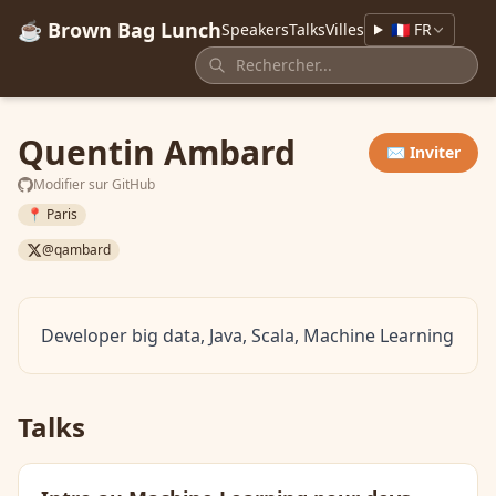
☕ Brown Bag Lunch
Speakers
Talks
Villes
🇫🇷 FR
Quentin Ambard
✉️ Inviter
Modifier sur GitHub
📍 Paris
@qambard
Developer big data, Java, Scala, Machine Learning
Talks