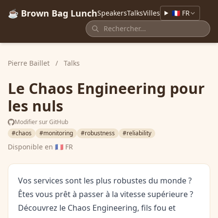
☕ Brown Bag Lunch
Speakers
Talks
Villes
🇫🇷 FR
Pierre Baillet
/
Talks
Le Chaos Engineering pour
les nuls
Modifier sur GitHub
#chaos
#monitoring
#robustness
#reliability
Disponible en
🇫🇷 FR
Vos services sont les plus robustes du monde ?
Êtes vous prêt à passer à la vitesse supérieure ?
Découvrez le Chaos Engineering, fils fou et