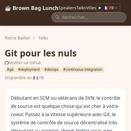
☕ Brown Bag Lunch
Speakers
Talks
Villes
🇫🇷 FR
Pierre Baillet
/
Talks
Git pour les nuls
Modifier sur GitHub
#git
#deployment
#devops
#continuous-integration
Disponible en
🇫🇷 FR
Débutant en SCM ou vétérans de SVN, le contrôle
de source est quelque chose qui est cher à votre
coeur. Passez à la vitesse supérieure avec Git, le
système de contrôle de source décentralisé très
déroutant au premier abord. Initiez-vous avec