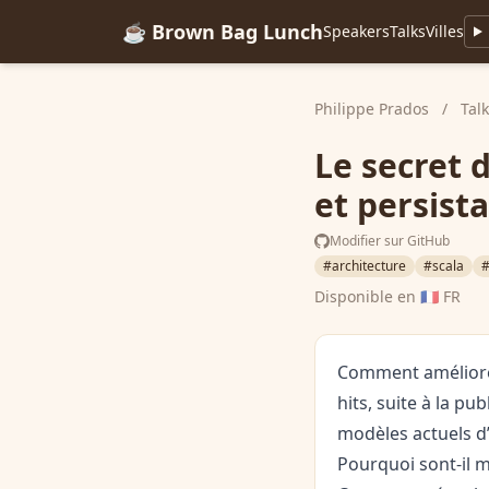
☕ Brown Bag Lunch
Speakers
Talks
Villes
Philippe Prados
/
Tal
Le secret 
et persist
Modifier sur GitHub
#architecture
#scala
#
Disponible en
🇫🇷 FR
Comment améliorer
hits, suite à la p
modèles actuels d
Pourquoi sont-il 