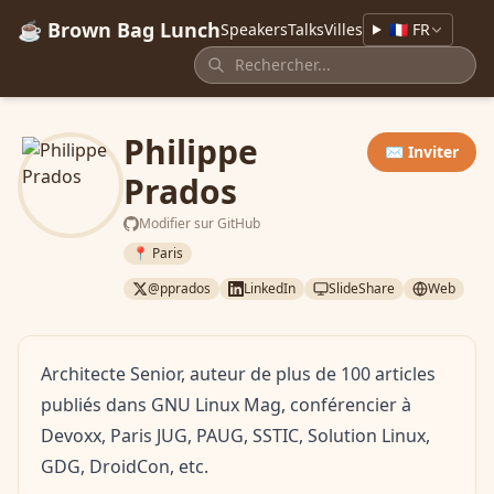
☕ Brown Bag Lunch
Speakers
Talks
Villes
🇫🇷 FR
Philippe
✉️ Inviter
Prados
Modifier sur GitHub
📍 Paris
@pprados
LinkedIn
SlideShare
Web
Architecte Senior, auteur de plus de 100 articles
publiés dans GNU Linux Mag, conférencier à
Devoxx, Paris JUG, PAUG, SSTIC, Solution Linux,
GDG, DroidCon, etc.